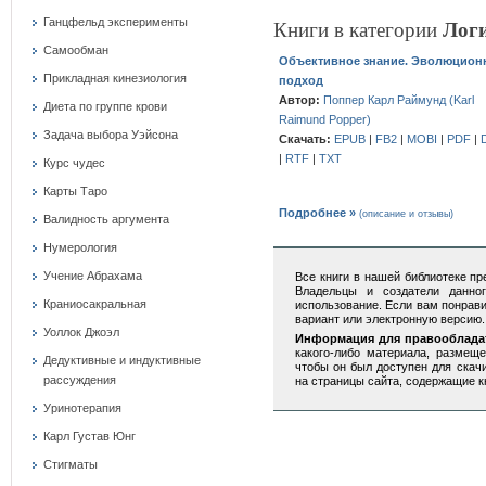
Лог
Ганцфельд эксперименты
Книги в категории
Самообман
Объективное знание. Эволюцион
Прикладная кинезиология
подход
Автор:
Поппер Карл Раймунд (Karl
Диета по группе крови
Raimund Popper)
Задача выбора Уэйсона
Скачать:
EPUB
|
FB2
|
MOBI
|
PDF
|
|
RTF
|
TXT
Курс чудес
Карты Таро
Подробнее »
(описание и отзывы)
Валидность аргумента
Нумерология
Учение Абрахама
Все книги в нашей библиотеке п
Владельцы и создатели данно
Краниосакральная
использование. Если вам понрав
вариант или электронную версию.
Уоллок Джоэл
Информация для правооблада
какого-либо материала, размеще
Дедуктивные и индуктивные
чтобы он был доступен для скач
рассуждения
на страницы сайта, содержащие к
Уринотерапия
Карл Густав Юнг
Стигматы