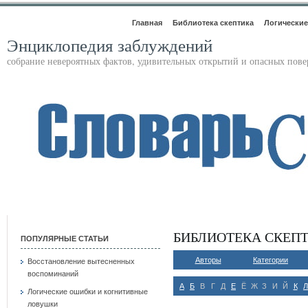
Главная
Библиотека скептика
Логические
Энциклопедия заблуждений
собрание невероятных фактов, удивительных открытий и опасных пов
БИБЛИОТЕКА СКЕП
ПОПУЛЯРНЫЕ СТАТЬИ
Авторы
Категории
Восстановление вытесненных
воспоминаний
А
Б
В
Г
Д
Е
Ё
Ж
З
И
Й
К
Л
Логические ошибки и когнитивные
ловушки