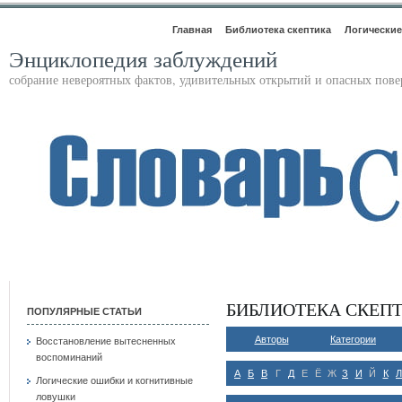
Главная
Библиотека скептика
Логические
Энциклопедия заблуждений
собрание невероятных фактов, удивительных открытий и опасных пов
БИБЛИОТЕКА СКЕП
ПОПУЛЯРНЫЕ СТАТЬИ
Авторы
Категории
Восстановление вытесненных
воспоминаний
А
Б
В
Г
Д
Е
Ё
Ж
З
И
Й
К
Л
Логические ошибки и когнитивные
ловушки