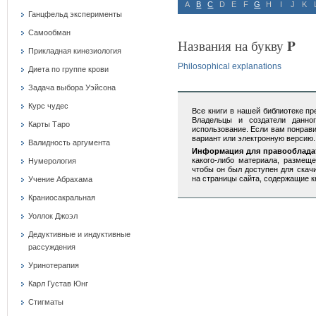
A
B
C
D
E
F
G
H
I
J
K
Ганцфельд эксперименты
Самообман
P
Названия на букву
Прикладная кинезиология
Philosophical explanations
Диета по группе крови
Задача выбора Уэйсона
Курс чудес
Все книги в нашей библиотеке п
Владельцы и создатели данно
Карты Таро
использование. Если вам понрав
вариант или электронную версию.
Валидность аргумента
Информация для правооблада
какого-либо материала, размеще
Нумерология
чтобы он был доступен для скач
на страницы сайта, содержащие к
Учение Абрахама
Краниосакральная
Уоллок Джоэл
Дедуктивные и индуктивные
рассуждения
Уринотерапия
Карл Густав Юнг
Стигматы