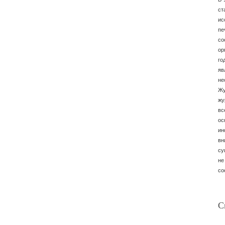
ст
ис
пе
со
ор
го
яв
не
Жу
жу
вс
ос
ин
вн
су
не
со
С