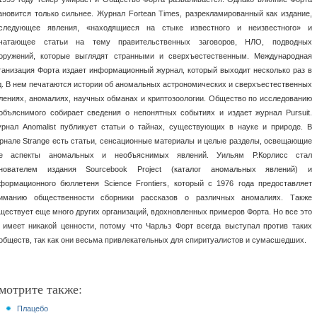
ановится только сильнее. Журнал Fortean Times, разрекламированный как издание,
следующее явления, «находящиеся на стыке известного и неизвестного» и
чатающее статьи на тему правительственных заговоров, НЛО, подводных
оружений, которые выглядят странными и сверхъестественным. Международная
ганизация Форта издает информационный журнал, который выходит несколько раз в
д. В нем печатаются истории об аномальных астрономических и сверхъестественных
лениях, аномалиях, научных обманах и криптозоологии. Общество по исследованию
объяснимого собирает сведения о непонятных событиях и издает журнал Pursuit.
рнал Anomalist публикует статьи о тайнах, существующих в науке и природе. В
рнале Strange есть статьи, сенсационные материалы и целые разделы, освещающие
е аспекты аномальных и необъяснимых явлений. Уильям Р.Корлисс стал
нователем издания Sourcebook Project (каталог аномальных явлений) и
формационного бюллетеня Science Frontiers, который с 1976 года предоставляет
иманию общественности сборники рассказов о различных аномалиях. Также
ществует еще много других организаций, вдохновленных примеров Форта. Но все это
 имеет никакой ценности, потому что Чарльз Форт всегда выступал против таких
обществ, так как они весьма привлекательных для спиритуалистов и сумасшедших.
мотрите также:
Плацебо