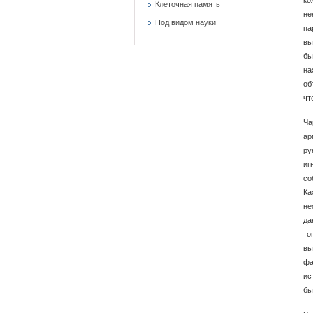
Клеточная память
не
Под видом науки
па
вы
бы
на
об
чт
Ча
ар
ру
иг
со
Ка
не
да
то
вы
фа
ис
бы