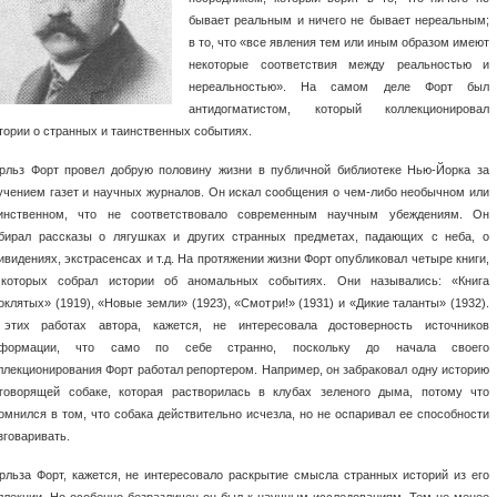
бывает реальным и ничего не бывает нереальным;
в то, что «все явления тем или иным образом имеют
некоторые соответствия между реальностью и
нереальностью». На самом деле Форт был
антидогматистом, который коллекционировал
тории о странных и таинственных событиях.
рльз Форт провел добрую половину жизни в публичной библиотеке Нью-Йорка за
учением газет и научных журналов. Он искал сообщения о чем-либо необычном или
инственном, что не соответствовало современным научным убеждениям. Он
бирал рассказы о лягушках и других странных предметах, падающих с неба, о
ивидениях, экстрасенсах и т.д. На протяжении жизни Форт опубликовал четыре книги,
которых собрал истории об аномальных событиях. Они назывались: «Книга
оклятых» (1919), «Новые земли» (1923), «Смотри!» (1931) и «Дикие таланты» (1932).
этих работах автора, кажется, не интересовала достоверность источников
нформации, что само по себе странно, поскольку до начала своего
ллекционирования Форт работал репортером. Например, он забраковал одну историю
говорящей собаке, которая растворилась в клубах зеленого дыма, потому что
омнился в том, что собака действительно исчезла, но не оспаривал ее способности
зговаривать.
рльза Форт, кажется, не интересовало раскрытие смысла странных историй из его
ллекции. Но особенно безразличен он был к научным исследованиям. Тем не менее