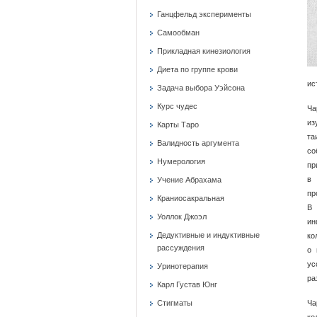
Ганцфельд эксперименты
Самообман
Прикладная кинезиология
Диета по группе крови
ис
Задача выбора Уэйсона
Курс чудес
Ча
из
Карты Таро
та
Валидность аргумента
со
Нумерология
пр
в 
Учение Абрахама
пр
Краниосакральная
В 
Уоллок Джоэл
и
Дедуктивные и индуктивные
ко
рассуждения
о 
ус
Уринотерапия
ра
Карл Густав Юнг
Стигматы
Ча
ко