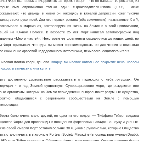
рльз Форт был весьма плодовитым автором. Говорят, что он написал 10 романов, из
торых был опубликован только один: «Производители-изгои» (1906). Также
ссказывают, что дважды в жизни он, находясь в тяжелой депрессии, сжег тысячи
раниц своих рукописей. Два его первых романа (оба сожженные), называнные Х и Y,
ссказывали о марсианах, контролирующих жизнь на Земле и о злой цивилизации,
вшей на Южном Полюсе. В возрасте 25 лет Форт написал автобиографию под
званием «Много частей». Некоторые ее фрагменты сохранились до наших дней, но
м Форт признавал, что едва ли может порекомендовать ее для чтения и описывал
ое сочинение «работой недоделанного метафизика, психолога, социолога и т.п.».
ниловая плитка кварц дешево.
Кварце виниловое напольное покрытие цена
.
насосы
ундфос и запчасти к ним купить
рту доставляло удовольствие рассказывать о падающих с неба лягушках. Он
верждал, что над Землей существует Суперсаргассово море, где рождаются все
вые организмы, которых на Землю периодически выбрасывают разумные существа,
роятно, общающиеся с секретными сообществами на Земле с помощью
лепортации.
Форта было очень мало друзей, но одна из его подруг — Тиффани Тейер, создала
щество Форта для пропаганды и поощрения фортовских нападок на науку и ученых.
сле своей смерти Форт оставил больше 30 ящиков с рукописями, которые Общество
рта стало печатать в журнале Fortean Society Magazine (впоследствии журнал Doubt).
1959 году Тейер умирает и Общество Форта разваливается. Однако влияние Форта