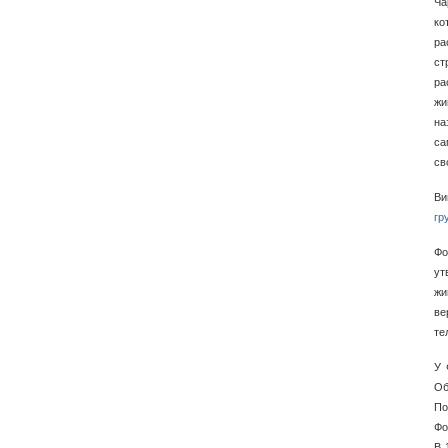
Ча
ко
ра
ст
ра
жи
на
са
св
Ви
гр
Фо
ут
жи
ве
те
У 
Об
По
Фо
В 