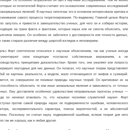
которые из почитателей Форта считают его основателем современных исследований
ранормальных явлений. В научных гипотезах его в основном интересовала критика и
смеивание самого процесса теоретизирования. По-видимому. Главной целью Форта
ло запутать и привести в замешательство ученых, для чего он и собирал истории,
ходящие на грани факта и фантазии, которые наука или не смогла объяснить, или
ъясняла неверно. Он особенно не заботился о достоверности или точности данных,
о также стирало различия между широтой взглядов и легковерием.
рльз Форт скептически относился к научным объяснениям, так как ученые иногда
гументируют свои концепции «согласно собственным верованиям, а не
ководствуясь принципами доказательства». Кроме того, они умаляют или попросту
норируют неугодные для них данные. Он полагал, что научные теории представляют
бой не картины реальности, а модели, мало отличающиеся от мифов и суеверий.
жется, он совершенно не понимал природы научных теорий. Он критиковал их за
способность объяснить те или иные аномальные явления и зависимость от точных
нных. Ему доставляли особенное удовольствие неправильные прогнозы ученых —
гда он начинал атаковать то, что называл «кознями служителей науки». Форт
ступал против самой природы науки: ее подверженности ошибкам, человеческого
ктора, экспериментального характера, поиска вероятностей, а не абсолютной
тины. Поскольку он считал науку подверженной ошибкам, всякая теория для него
ло так же хороша, как и любая другая.