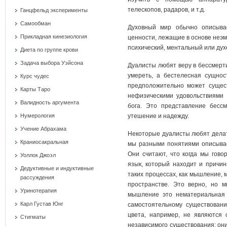
телескопов, радаров, и т.д.
Ганцфельд эксперименты
Самообман
Духовный мир обычно описывае
Прикладная кинезиология
ценности, лежащие в основе неэм
психический, ментальный или дух
Диета по группе крови
Задача выбора Уэйсона
Дуалисты любят веру в бессмерти
умереть, а бестелесная сущнос
Курс чудес
предположительно может сущест
Карты Таро
нефизическими удовольствиями 
Валидность аргумента
бога. Это представление бесс
Нумерология
утешение и надежду.
Учение Абрахама
Некоторые дуалисты любят делать
Краниосакральная
мы разными понятиями описыва
Они считают, что когда мы гов
Уоллок Джоэл
язык, который находит и причин
Дедуктивные и индуктивные
таких процессах, как мышление, 
рассуждения
пространстве. Это верно, но 
Уринотерапия
мышление это нематериальная 
Карл Густав Юнг
самостоятельному существовани
цвета, например, не являются 
Стигматы
независимого существования: они 