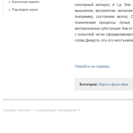
Клеточная память
сенсорный аппарат, и т.д. Тем
Под видом науки
мышление
,
восприятие
,
желание
(например, состоянию мозга). 
психические процессы лучше 
материальные субстанции. Как от
с попыткой четко сформулироват
слова Декарта, что это неотъемл
Перейти на главную
Категория:
Наука и философия
Словарь скептика — энциклопедия заблуждений ©