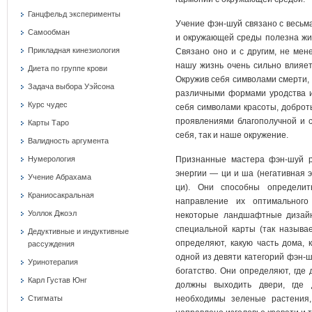
Ганцфельд эксперименты
Учение фэн-шуй связано с весьма
Самообман
и окружающей среды полезна жизн
Прикладная кинезиология
Связано оно и с другим, не мен
нашу жизнь очень сильно влияе
Диета по группе крови
Окружив себя символами смерти, 
Задача выбора Уэйсона
различными формами уродства и
Курс чудес
себя символами красоты, доброт
проявлениями благополучной и с
Карты Таро
себя, так и наше окружение.
Валидность аргумента
Нумерология
Признанные мастера фэн-шуй р
энергии — ци и ша (негативная 
Учение Абрахама
ци). Они способны определит
Краниосакральная
направление их оптимального
Уоллок Джоэл
некоторые ландшафтные дизай
специальной карты (так называе
Дедуктивные и индуктивные
определяют, какую часть дома, 
рассуждения
одной из девяти категорий фэн-шу
Уринотерапия
богатство. Они определяют, где 
Карл Густав Юнг
должны выходить двери, где 
Стигматы
необходимы зеленые растения,