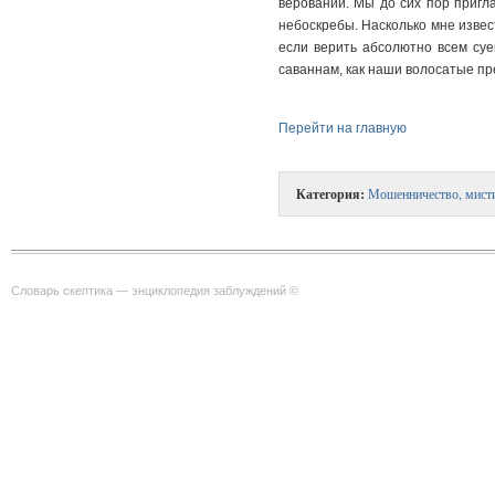
верований. Мы до сих пор пригл
небоскребы. Насколько мне извес
если верить абсолютно всем суе
саваннам, как наши волосатые пр
Перейти на главную
Категория:
Мошенничество, мист
Словарь скептика — энциклопедия заблуждений ©