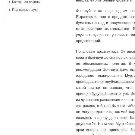
направлено изголовье кровати и т
Клеточная память
Под видом науки
Фэн-шуй стал еще одним эне
Выражается оно в продаже все
бумажных звезд и полумесяцев 
металлических колокольчиков.
улучшить здоровье, увеличить ж
предсказаний.
По словам архитектора Сутрисн
вера в фэн-шуй до сих пор сильн
не обоснованных понятий. В у
рекомендации фэн-шуй даже вы
городского планирования. Мур
преподавателе, опубликовавшем с
своей статье он заявил, что 
принцип будущей архитектуры Ин
из душевного равновесия и он от
экстрасенс, я бы не был так взб
не могу представить, как мой на
находясь в плену древности. Ка
джунглях?». На месте Муртийосо,
архитекторы не принялись бы