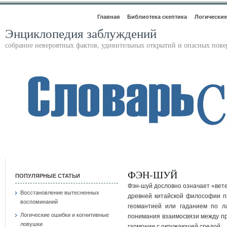
Главная
Библиотека скептика
Логические
Энциклопедия заблуждений
собрание невероятных фактов, удивительных открытий и опасных пов
ФЭН-ШУЙ
ПОПУЛЯРНЫЕ СТАТЬИ
Фэн-шуй дословно означает «вете
Восстановление вытесненных
древней китайской философии п
воспоминаний
геомантией или гаданием по л
Логические ошибки и когнитивные
понимания взаимосвязи между пр
ловушки
гармонии с окружающей средой.