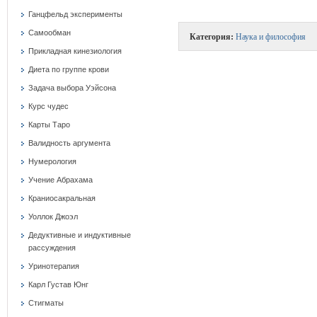
Ганцфельд эксперименты
Самообман
Категория:
Наука и философия
Прикладная кинезиология
Диета по группе крови
Задача выбора Уэйсона
Курс чудес
Карты Таро
Валидность аргумента
Нумерология
Учение Абрахама
Краниосакральная
Уоллок Джоэл
Дедуктивные и индуктивные
рассуждения
Уринотерапия
Карл Густав Юнг
Стигматы