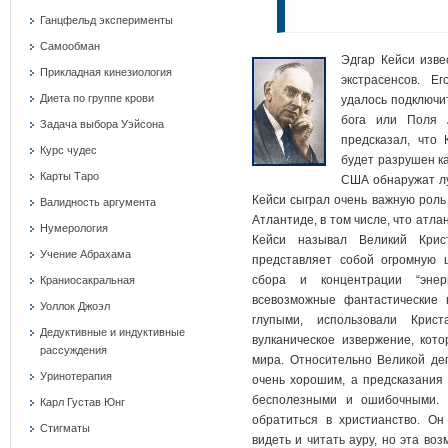
Ганцфельд эксперименты
Самообман
Эдгар Кейси изве
Прикладная кинезиология
экстрасенсов. Е
Диета по группе крови
удалось подключи
бога или Поля 
Задача выбора Уэйсона
предсказал, что
Курс чудес
будет разрушен ка
Карты Таро
США обнаружат лу
Кейси сыграл очень важную роль
Валидность аргумента
Атлантиде, в том числе, что атл
Нумерология
Кейси называл Великий Крис
Учение Абрахама
представляет собой огромную 
сбора и концентрации “энер
Краниосакральная
всевозможные фантастические
Уоллок Джоэл
глупыми, использовали Крис
Дедуктивные и индуктивные
вулканическое извержение, кот
рассуждения
мира. Относительно Великой деп
Уринотерапия
очень хорошим, а предсказания
бесполезными и ошибочными.
Карл Густав Юнг
обратиться в христианство. Он
Стигматы
видеть и читать ауру, но эта во