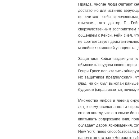
Правда, многие люди считают се
достаточно для истинно верующих
не считают себя излеченными
отмечает, что доктор Б. Рей
сверхчувственным восприятием 
общением с Кейси. Рейн счел, чт
не соответствует действительнос
малейших сомнений у пациента, д
Защитники Кейси выдвинули кл
объяснить неудачи своего героя.
Генри Гросс попытались обнаружи
Их защитники предположили, чт
клад, но он был выкопан раньше
будущем (спрашивается, почему и
Множество мифов и легенд окруж
лет, к нему явился ангел и спр
сказал ангелу, что его самое бо
впитывать содержание книг, пол
обладает даром ясновидения, хо
New York Times способствовала 
напечатав статью «Неграмотный 