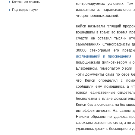
Клеточная память
контролируемых условиях. Тем
известным из парапсихологов, 
Под видом науки
чтецов прошлых жизней.
Кейси называли “спящий пророк”
вошедшим в транс во время пред
смерти он оставил тысячи от
заболеваниях. Стенографисты де
30000 стенограмм его предс
исследований и просвещения.
Т
помощниками (гипнотизером и 
Блэкберном, гомеопатом Уэсли
«эти документы сами по себе бе
что Кейси определил с помо
сообщили ему помощники, а чт
говоря, единственные свидетел
бесполезны в плане доказательс
Кейси была основана на большом
им эффективности. На самом де
Никоим образом не удалось про
сверхъестественные силы, а не эф
удавалось достичь бесспорного у