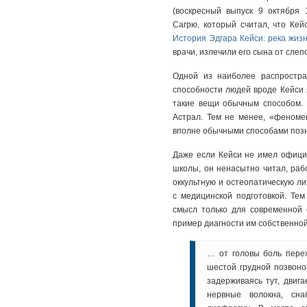
(воскресный выпуск 9 октября
Сагрю, который считал, что Кей
История Эдгара Кейси: река жиз
врачи, излечили его сына от слеп
Одной из наиболее распростра
способности людей вроде Кейси я
такие вещи обычным способом. Е
Астрал. Тем не менее, «феноме
вполне обычными способами поз
Даже если Кейси не имел офици
школы, он ненасытно читал, раб
оккультную и остеопатическую л
с медицинской подготовкой. Тем
смысл только для современной 
пример диагности им собственно
… от головы боль перех
шестой грудной позвоно
задерживаясь тут, двиг
нервные волокна, сн