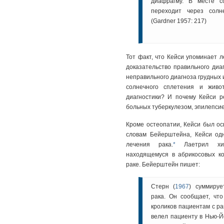
диафрагму. В месте с
переходит через солн
(Gardner 1957: 217)
Тот факт, что Кейси упоминает л
доказательство правильного диаг
неправильного диагноза грудных 
солнечного сплетения и живо
диагностики? И почему Кейси р
больных туберкулезом, эпилепсие
Кроме остеопатии, Кейси был ос
словам Бейерштейна, Кейси о
лечения рака.
*
Лаетрил хими
находящемуся в абрикосовых к
раке. Бейерштейн пишет:
Стерн (
1967
) суммируе
рака. Он сообщает, что
кроликов пациентам с ра
велел пациенту в Нью-Йо