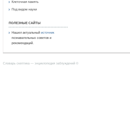
Клеточная память
Под видом науки
ПОЛЕЗНЫЕ САЙТЫ
Нашел актуальный
источник
познавательных советов и
рекомендаций.
Словарь скептика — энциклопедия заблуждений ©