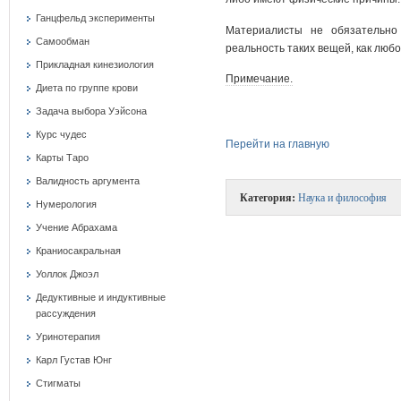
Ганцфельд эксперименты
Материалисты не обязательно
Самообман
реальность таких вещей, как любо
Прикладная кинезиология
Примечание.
Диета по группе крови
Задача выбора Уэйсона
Курс чудес
Перейти на главную
Карты Таро
Валидность аргумента
Категория:
Наука и философия
Нумерология
Учение Абрахама
Краниосакральная
Уоллок Джоэл
Дедуктивные и индуктивные
рассуждения
Уринотерапия
Карл Густав Юнг
Стигматы