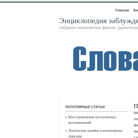
Главная
Би
Энциклопедия заблужд
собрание невероятных фактов, удивител
П
ПОПУЛЯРНЫЕ СТАТЬИ
Ме
Восстановление вытесненных
по
воспоминаний
бр
Логические ошибки и когнитивные
пр
ловушки
ст