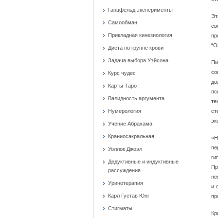
Ганцфельд эксперименты
Эт
Самообман
св
Прикладная кинезиология
пр
“О
Диета по группе крови
Задача выбора Уэйсона
Пи
со
Курс чудес
до
Карты Таро
пс
Валидность аргумента
те
Нумерология
ст
эк
Учение Абрахама
Краниосакральная
«Н
пе
Уоллок Джоэл
ги
Дедуктивные и индуктивные
Пр
рассуждения
не
Уринотерапия
и 
Карл Густав Юнг
пр
Стигматы
Кр