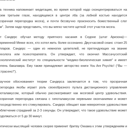
а техника напоминает медитацию, во время которой надо сконцентрироваться на
оем третьем глазе, находящемся в центре лба (за лобной костью находится
озрачная перегородка мозга), и почти беззвучно произносить божественный слог
м”. Затем надо представить, что вы мягко чистите щеткой этот участок мозга.
т Сандерс обучал методу приятного касания в Седоне (штат Аризона)—
временной Мекке всех, кто хотел жить более осознанно. Двухчасовой сеанс стоил 25
лларов. Сандерс — один из немногих целителей, не претендующих на звание
ихолога или психотерапевта. Он утверждает, что окончил Массачусетский
хнологический институт по специальности “медико-биологическая химия” и имеет
епень бакалавра. Ему также принадлежит авторство книги You Are Psychic! (“Вы —
страсенс!”).
аучное обоснование» теории Сандерса заключается в том, что прозрачная
регородка якобы играет роль своеобразного пульта дистанционного управления
поталамусом, который обычно рассматривают как мозговой центр удовольствия.
озрачная перегородка связана с гипоталамусом нервными окончаниями и может
посредственно его стимулировать. Сандерс обещает вам невероятное удовольствие
облегчение страданий за 2-3 секунды. Он утверждает, что такое удовольствие может
одолжаться от 5 до 30 минут.
итически мыслящий человек скорее применит бритву Оккама к этим утверждениям и