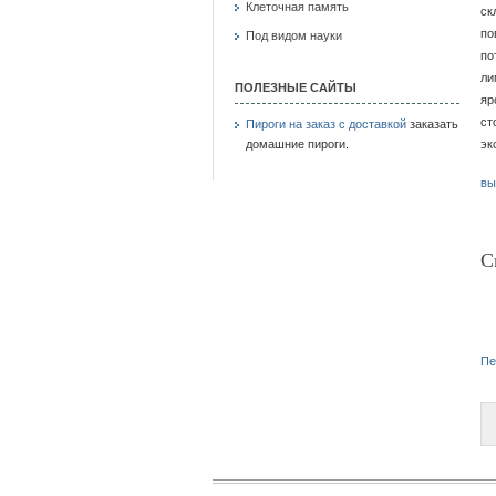
Клеточная память
ск
по
Под видом науки
по
ли
ПОЛЕЗНЫЕ САЙТЫ
яр
ст
Пироги на заказ с доставкой
заказать
домашние пироги.
эк
вы
С
Пе