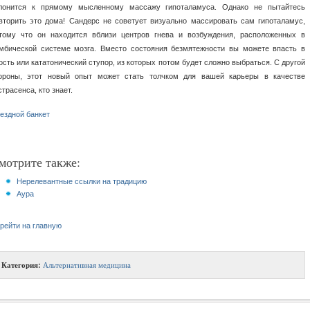
лонится к прямому мысленному массажу гипоталамуса. Однако не пытайтесь
вторить это дома! Сандерс не советует визуально массировать сам гипоталамус,
тому что он находится вблизи центров гнева и возбуждения, расположенных в
мбической системе мозга. Вместо состояния безмятежности вы можете впасть в
ость или кататонический ступор, из которых потом будет сложно выбраться. С другой
ороны, этот новый опыт может стать толчком для вашей карьеры в качестве
страсенса, кто знает.
ездной банкет
мотрите также:
Нерелевантные ссылки на традицию
Аура
рейти на главную
Категория:
Альтернативная медицина