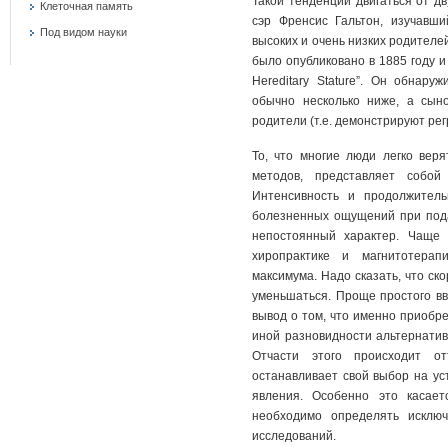
Такой тенденции двигаться от дв
Клеточная память
сэр Френсис Гальтон, изучавш
Под видом науки
высоких и очень низких родителе
было опубликовано в 1885 году и 
Hereditary Stature”. Он обнару
обычно несколько ниже, а сын
родители (т.е. демонстрируют рег
То, что многие люди легко вер
методов, представляет собой
Интенсивность и продолжитель
болезненных ощущений при пода
непостоянный характер. Чаще 
хиропрактике и магнитотерап
максимума. Надо сказать, что ско
уменьшаться. Проще простого вв
вывод о том, что именно приобр
иной разновидности альтернати
Отчасти этого происходит от
останавливает свой выбор на ус
явления. Особенно это касает
необходимо определять исключ
исследований.