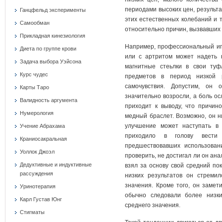
периодами высоких цен, результа
Ганцфельд эксперименты
этих естественных колебаний и 
Самообман
относительно причин, вызвавших 
Прикладная кинезиология
Например, профессиональный игр
Диета по группе крови
или с артритом может надеть 
Задача выбора Уэйсона
магнитные стеьлки в свои туф
Курс чудес
предметов в период низкой р
самочувствия. Допустим, он 
Карты Таро
значительно возросли, а боль ос
Валидность аргумента
приходит к выводу, что причин
Нумерология
медный браслет. Возможно, он н
улучшение может наступать в 
Учение Абрахама
приходило в голову вести 
Краниосакральная
предшествовавших использован
Уоллок Джоэл
проверить, не достигал ли он ан
Дедуктивные и индуктивные
взял за основу свой средний пок
рассуждения
низких результатов он стреми
значения. Кроме того, он замет
Уринотерапия
обычно следовали более низки
Карл Густав Юнг
среднего значения.
Стигматы