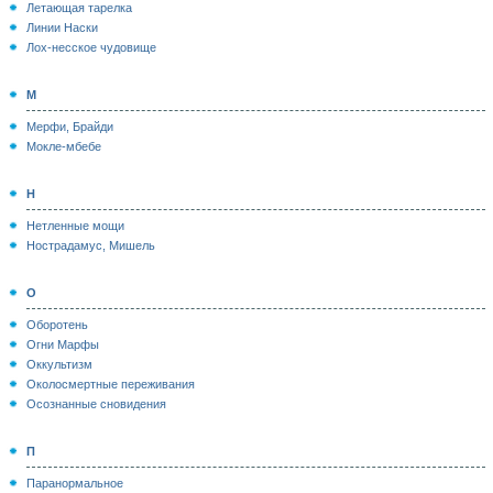
Летающая тарелка
Линии Наски
Лох-несское чудовище
М
Мерфи, Брайди
Мокле-мбебе
Н
Нетленные мощи
Нострадамус, Мишель
О
Оборотень
Огни Марфы
Оккультизм
Околосмертные переживания
Осознанные сновидения
П
Паранормальное