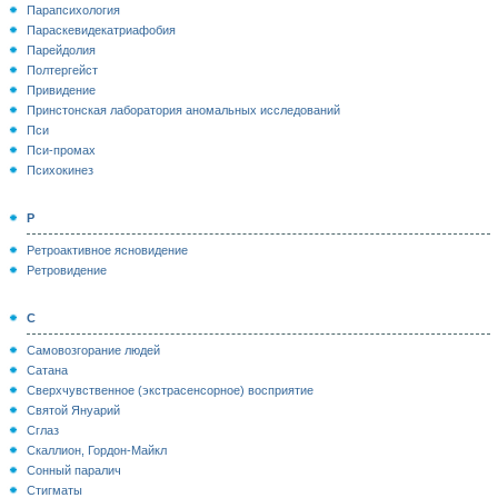
Парапсихология
Параскевидекатриафобия
Парейдолия
Полтергейст
Привидение
Принстонская лаборатория аномальных исследований
Пси
Пси-промах
Психокинез
Р
Ретроактивное ясновидение
Ретровидение
С
Самовозгорание людей
Сатана
Сверхчувственное (экстрасенсорное) восприятие
Святой Януарий
Сглаз
Скаллион, Гордон-Майкл
Сонный паралич
Стигматы