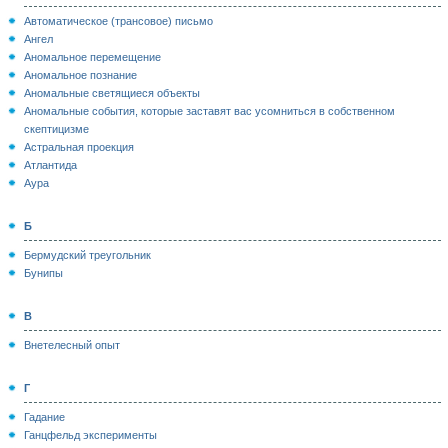
Автоматическое (трансовое) письмо
Ангел
Аномальное перемещение
Аномальное познание
Аномальные светящиеся объекты
Аномальные события, которые заставят вас усомниться в собственном
скептицизме
Астральная проекция
Атлантида
Аура
Б
Бермудский треугольник
Бунипы
В
Внетелесный опыт
Г
Гадание
Ганцфельд эксперименты