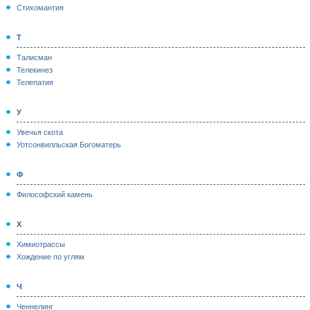
Стихомантия
Т
Талисман
Телекинез
Телепатия
У
Увечья скота
Уотсонвилльская Богоматерь
Ф
Философский камень
Х
Химиотрассы
Хождение по углям
Ч
Ченнелинг