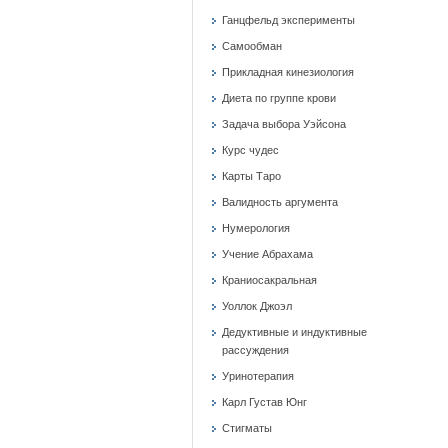
Ганцфельд эксперименты
Самообман
Прикладная кинезиология
Диета по группе крови
Задача выбора Уэйсона
Курс чудес
Карты Таро
Валидность аргумента
Нумерология
Учение Абрахама
Краниосакральная
Уоллок Джоэл
Дедуктивные и индуктивные
рассуждения
Уринотерапия
Карл Густав Юнг
Стигматы