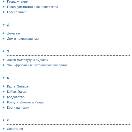
Геоизлучение
Гиперчувствительное восприятие
Глоссолалия
Д
Дежа вю
Дом с привидениями
З
Закон Литтлвуда о чудесах
Зашифрованные сатанинские послания
К
Карты Зенера
Кейси, Эдгар
Колдовство
Конкурс Джеймса Рэнди
Круги на полях
Л
Левитация