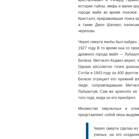
история тайны, мифа и магии хру
городе майя во время поисков
Кристалл, приравнявшая поиск хр
а также Джон Шапиро, написав
черепов».
Череп смерти якобы был найден 
1927 году. В то время она со св
древнего города майя — Лубаант
Белиза. Митчелл-Хеджез верил, ч
Однако абсолютно точно доказан
Сотби в 1943 году за 400 фунтов 
Белизе отрицает его прежний вл
люди, сопровождавшие Митчел
Лубаантум. Сам же археолог не
того года, когда он его приобрел.
Множество оккультных и злов
представляют собой лишь выдумк
Череп смерти сделан из 
ученых, на его создан