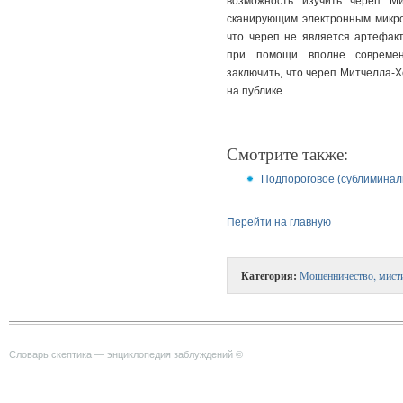
возможность изучить череп Ми
сканирующим электронным микро
что череп не является артефак
при помощи вполне современ
заключить, что череп Митчелла-Х
на публике.
Смотрите также:
Подпороговое (сублиминал
Перейти на главную
Категория:
Мошенничество, мист
Словарь скептика — энциклопедия заблуждений ©