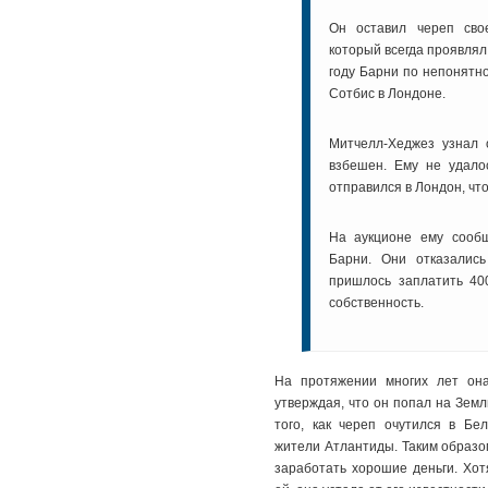
Он оставил череп сво
который всегда проявлял
году Барни по непонятн
Сотбис в Лондоне.
Митчелл-Хеджез узнал 
взбешен. Ему не удало
отправился в Лондон, чт
На аукционе ему сооб
Барни. Они отказалис
пришлось заплатить 40
собственность.
На протяжении многих лет она
утверждая, что он попал на Земл
того, как череп очутился в Б
жители Атлантиды. Таким образом
заработать хорошие деньги. Хо