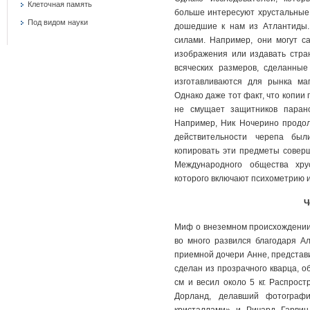
Клеточная память
больше интересуют хрустальные 
Под видом науки
дошедшие к нам из Атлантиды.
силами. Например, они могут с
изображения или издавать стра
всяческих размеров, сделанны
изготавливаются для рынка ма
Однако даже тот факт, что копии
не смущает защитников парано
Например, Ник Ночерино продолж
действительности черепа был
копировать эти предметы совер
Международного общества хру
которого включают психометрию и
Ч
Миф о внеземном происхождении 
во много развился благодаря Ал
приемной дочери Анне, представ
сделан из прозрачного кварца, о
см и весил около 5 кг. Распрос
Дорланд, делавший фотограф
кристаллами» и Ричард Гарвин