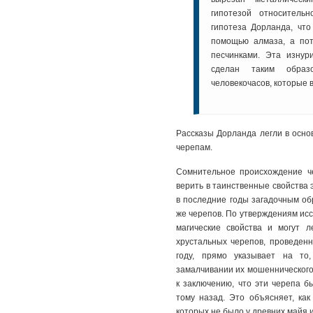
гипотезой относитель
гипотеза Дорланда, что
помощью алмаза, а по
песчинками. Эта изну
сделан таким обра
человекочасов, которые в
Рассказы Дорланда легли в осно
черепам.
Сомнительное происхождение ч
верить в таинственные свойства 
в последние годы загадочным об
же черепов. По утверждениям исс
магические свойства и могут л
хрустальных черепов, проведенн
году, прямо указывает на то
замалчивании их мошеннического
к заключению, что эти черепа 
тому назад. Это объясняет, ка
которых не было у древних майя и