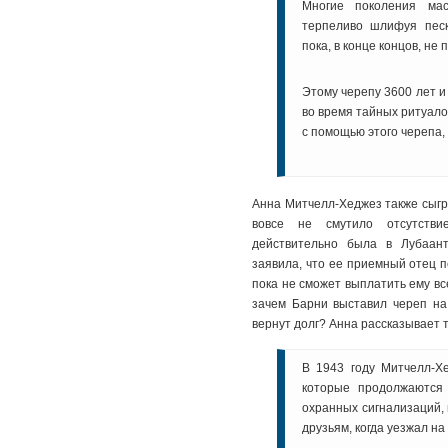
Многие поколения мас
терпеливо шлифуя песк
пока, в конце концов, не
Этому черепу 3600 лет и
во время тайных ритуало
с помощью этого черепа,
Анна Митчелл-Хеджез также сыгр
вовсе не смутило отсутстви
действительно была в Лубаан
заявила, что ее приемный отец 
пока не сможет выплатить ему все
зачем Барни выставил череп на 
вернут долг? Анна рассказывает 
В 1943 году Митчелл-Хе
которые продолжаются
охранных сигнализаций,
друзьям, когда уезжал на