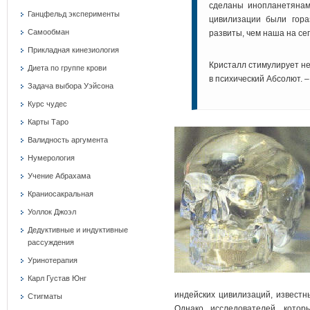
сделаны инопланетянами
Ганцфельд эксперименты
цивилизации были гора
Самообман
развиты, чем наша на с
Прикладная кинезиология
Кристалл стимулирует не
Диета по группе крови
в психический Абсолют. 
Задача выбора Уэйсона
Курс чудес
Карты Таро
Валидность аргумента
Нумерология
Учение Абрахама
Краниосакральная
Уоллок Джоэл
Дедуктивные и индуктивные
рассуждения
Уринотерапия
Карл Густав Юнг
индейских цивилизаций, известн
Стигматы
Однако исследователей, кото